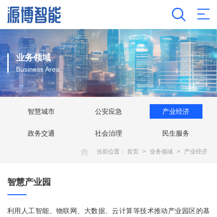
业务领域
Business Area
智慧城市
公安应急
产业经济
政务交通
社会治理
民生服务
当前位置：
首页
>
业务领域
>
产业经济
智慧产业园
利用人工智能、物联网、大数据、云计算等技术推动产业园区的基