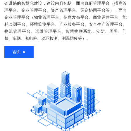
础设施的智慧化建设，建设内容包括：面向政府管理平台（招商管
理平台、企业管理平台、资产管理平台、园企协同平台等），面向
企业管理平台（物业管理平台、信息发布平台、商业运营平台、能
耗监测平台、环境监测平台、产业服务平台、安全生产管理平台、
物流管理平台、运维管理平台、智慧物联系统：安防、周界、门
禁、车辆、充电桩、动环检测、测温防疫等）。
咨询