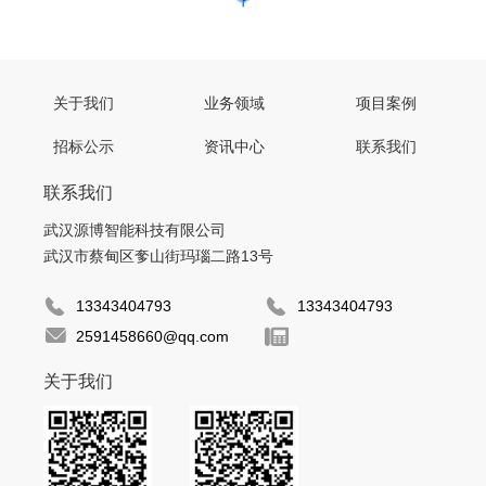
关于我们
业务领域
项目案例
招标公示
资讯中心
联系我们
联系我们
武汉源博智能科技有限公司
武汉市蔡甸区奓山街玛瑙二路13号
13343404793
13343404793
2591458660@qq.com
关于我们